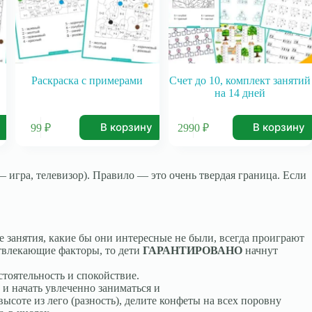
,
Раскраска с примерами
Счет до 10, комплект занятий
на 14 дней
В корзину
В корзину
99
₽
2990
₽
— игра, телевизор). Правило — это очень твердая граница. Если
е занятия, какие бы они интересные не были, всегда проиграют
 отвлекающие факторы, то дети
ГАРАНТИРОВАНО
начнут
стоятельность и спокойствие.
 и начать увлеченно заниматься и
ысоте из лего (разность), делите конфеты на всех поровну