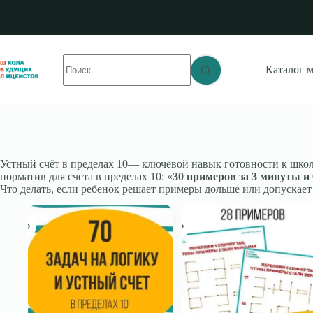
Перейти
к
сути
Ничего
Каталог 
не
найдено
Устный счёт в пределах 10— ключевой навык готовности к школе
норматив для счета в пределах 10: «
30 примеров за 3 минуты и
Что делать, если ребенок решает примеры дольше или допускае