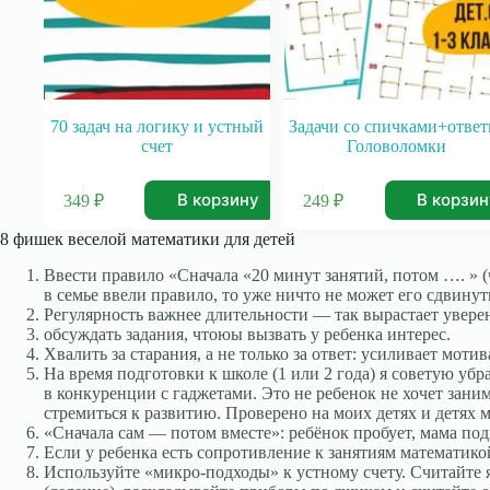
70 задач на логику и устный
Задачи со спичками+ответ
счет
Головоломки
В корзину
В корзи
349
₽
249
₽
8 фишек веселой математики для детей
Ввести правило «Сначала «20 минут занятий, потом …. » (
в семье ввели правило, то уже ничто не может его сдвинут
Регулярность важнее длительности — так вырастает уверен
​обсуждать задания, чтоюы вызвать у ребенка интерес.
Хвалить за старания, а не только за ответ: усиливает мот
На время подготовки к школе (1 или 2 года) я советую уб
в конкуренции с гаджетами. Это не ребенок не хочет зани
стремиться к развитию. Проверено на моих детях и детях
«Сначала сам — потом вместе»: ребёнок пробует, мама под
​Если у ребенка есть сопротивление к занятиям математико
Используйте «микро‑подходы» к устному счету. Считайте я