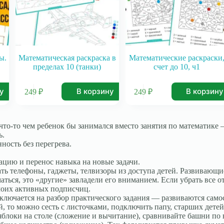
ы.
Математическая раскраска в
Математические раскраски
пределах 10 (танки)
счет до 10, ч1
ну
В корзину
В корзину
249
₽
249
₽
что-то чем ребенок бы занимался вместо занятия по математике 
ь.
ность без перегрева.
ивацию и перенос навыка на новые задачи.
рать телефоны, гаджеты, телвизоры из доступа детей. Развивающи
маться, это «другие» завладели его вниманием. Если убрать все
 моих активных подписчиц.
ключается на разбор практического задания — развиваются само
й, то можно сесть с листочками, подключить папу, старших детей
блоки на столе (сложение и вычитание), сравнивайте башни по в