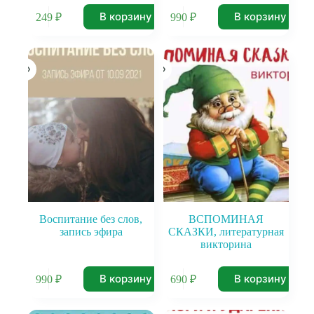
В корзину
В корзину
249
₽
990
₽
Воспитание без слов,
ВСПОМИНАЯ
запись эфира
СКАЗКИ, литературная
викторина
В корзину
В корзину
990
₽
690
₽