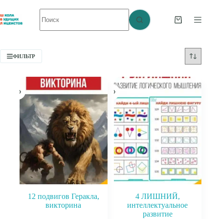
Перейти
Ничего
к
не
сути
Корзина
найдено
ФИЛЬТР
12 подвигов Геракла,
4 ЛИШНИЙ,
викторина
интеллектуальное
развитие