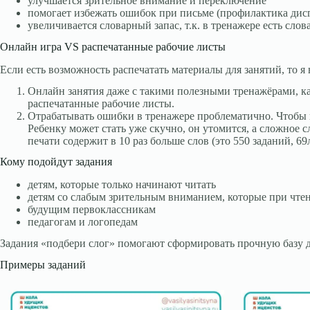
улучшается зрительное внимание и переключение
помогает избежать ошибок при письме (профилактика дис
увеличивается словарный запас, т.к. в тренажере есть сло
Онлайн игра VS распечатанные рабочие листы
Если есть возможность распечатать материалы для занятий, то 
Онлайн занятия даже с такими полезными тренажёрами, как
распечатанные рабочие листы.
Отрабатывать ошибки в тренажере проблематично. Чтобы по
Ребенку может стать уже скучно, он утомится, а сложное 
печати содержит в 10 раз больше слов (это 550 заданий, 6
Кому подойдут задания
детям, которые только начинают читать
детям со слабым зрительным вниманием, которые при чте
будущим первоклассникам
педагогам и логопедам
Задания «подбери слог» помогают сформировать прочную базу дл
Примеры заданий