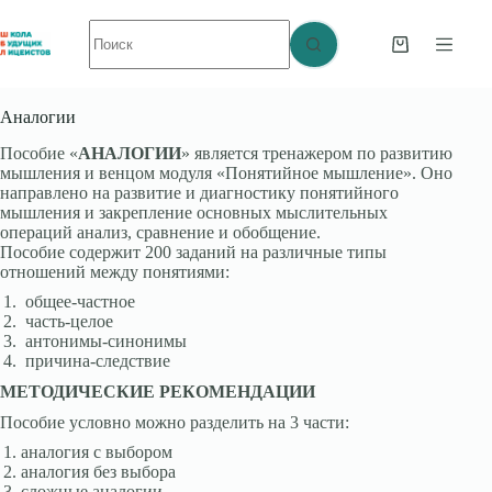
Перейти
Ничего
к
не
сути
Корзина
найдено
Аналогии
Пособие «
АНАЛОГИИ
» является тренажером по развитию
мышления и венцом модуля «Понятийное мышление». Оно
направлено на развитие и диагностику понятийного
мышления и закрепление основных мыслительных
операций анализ, сравнение и обобщение.
Пособие содержит 200 заданий на различные типы
отношений между понятиями:
общее-частное
часть-целое
антонимы-синонимы
причина-следствие
МЕТОДИЧЕСКИЕ РЕКОМЕНДАЦИИ
Пособие условно можно разделить на 3 части:
аналогия с выбором
аналогия без выбора
сложные аналогии