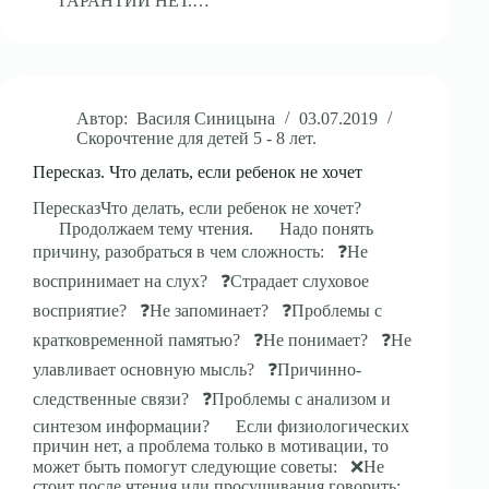
⠀⠀ГАРАНТИЙ НЕТ.…
Автор:
Василя Синицына
03.07.2019
Скорочтение для детей 5 - 8 лет.
Пересказ. Что делать, если ребенок не хочет
ПересказЧто делать, если ребенок не хочет?
⠀⠀Продолжаем тему чтения.⠀⠀Надо понять
причину, разобраться в чем сложность:⠀❓Не
воспринимает на слух?⠀❓Страдает слуховое
восприятие?⠀❓Не запоминает?⠀❓Проблемы с
кратковременной памятью?⠀❓Не понимает?⠀❓Не
улавливает основную мысль?⠀❓Причинно-
следственные связи?⠀❓Проблемы с анализом и
синтезом информации?⠀⠀Если физиологических
причин нет, а проблема только в мотивации, то
может быть помогут следующие советы:⠀❌Не
стоит после чтения или просушивания говорить: