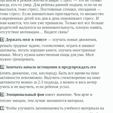
организм в режим бей/беги/замри. Стресс — это не только
когда, кто-то умер. Для ребенка ранний подъем, если он не
выспался, тоже стресс. Постоянные спешки, опоздания —
тоже стресс. Если внимательно приглядеться, то множество
современных детей изо дня в день переживают стресс. И
нам кажется, что они уже привыкли. Только вот все больше
родителей жалуются на невнимательность, плохую память,
отсутствие мотивации… Видите связь?
4️⃣
Держать мозг в тонусе
— изучать новые движения,
решать трудные задачи, головоломки, играть в шашки/
шахматы, читать хорошие книги, изучать иностранные
языки. Мозгу нужна качественная пища для ума. Мозг
нужно тренировать.
5️⃣
Замечать начало истощения и предупреждать его
(опять движение, сон, кислород). Быть все время на пике
активности невозможно. Выучить стихотворение на пике
активности можно за 2-3 подхода, а можно и весь вечер
учить и не выучить, если ребенок устал.
6️⃣
Эмоциональный фон
имеет значение. Чем ярче и
теплее эмоции, тем лучше запомнится материал.
7️⃣ Чтобы улучшить запоминаемость учебного материала на