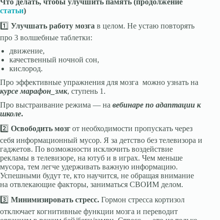
Ч
то делать, чтобы улучшить память (продолжение
статьи
)
1️⃣
Улучшать работу мозга
в целом. Не устаю повторять
про 3 волшебные таблетки:
движение,
качественный ночной сон,
кислород.
Про эффективные упражнения для мозга можно узнать на
курсе марафон_змк
, ступень 1.
Про выстраивание режима — на
вебинаре по адаптации к
школе
.
2️⃣
Освободить мозг
от необходимости пропускать через
себя информационный мусор. Я за детство без телевизора и
гаджетов. По возможности исключить воздействие
рекламы в телевизоре, на ютуб и в играх. Чем меньше
мусора, тем легче удерживать важную информацию.
Успешными будут те, кто научится, не обращая внимание
на отвлекающие факторы, заниматься СВОИМ делом.
3️⃣
Минимизировать стресс.
Гормон стресса кортизол
отключает когнитивные функции мозга и переводит