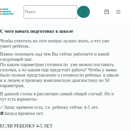
Перейти
Ничего
к
не
сути
Корзина
найдено
С чего начать подготовку к школе
Чтобы ответить на этот вопрос нужно знать, а что уже
умеет ребёнок.
Важно понимать над чем Вы сейчас работаете и какой
следующий шаг.
По каким параметрам готовности уже можно поставить
галочки, а по каким еще предстоит работа? Чтобы у мамы
было полное представление о готовности ребенка к школе
и к лицею я провожу комплексную диагностику по 50
параметрам.
В данной статье я рассмотрю самый общий случай. Но и
тут есть варианты:
✅Запас времени есть, т.е. ребенку сейчас 4-5 лет.
⛔Запаса времени нет.
ЕСЛИ РЕБЕНКУ 4-5 ЛЕТ