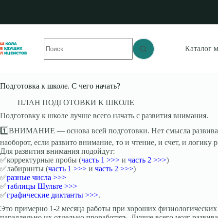
Перейти
к
сути
Ничего
Каталог 
не
найдено
Подготовка к школе. С чего начать?
⠀⠀⠀ПЛАН ПОДГОТОВКИ К ШКОЛЕ
Подготовку к школе лучше всего начать с развития внимания.
1️⃣ВНИМАНИЕ — основа всей подготовки. Нет смысла развивать
наоборот, если развито внимание, то и чтение, и счет, и логику 
Для развития внимания подойдут:
✅корректурные пробы (
часть 1 >>>
и
часть 2 >>>
)
✅лабиринты (
часть 1 >>>
и
часть 2 >>>
)
✅
разные числа >>>
✅
таблицы Шульте >>>
✅
графические диктанты >>>
.
Это примерно 1-2 месяца работы при хороших физиологических д
параллельно их отдельно проработать. Лучше всего мозг развива