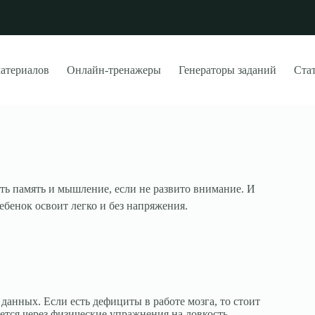
материалов
Онлайн-тренажеры
Генераторы заданий
Стат
 память и мышление, если не развито внимание. И
ребенок освоит легко и без напряжения.
анных. Если есть дефициты в работе мозга, то стоит
ется через физические упражнения на ловкость,