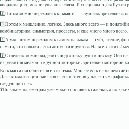
координацию, межполушарные связи. Я специально для Булата 
2️⃣Потом можно переходить к памяти — слуховая, зрительная, оп
3️⃣Потом к мышлению, логике. Здесь много всего — и понятийно
комбинаторика, симметрия, просветы, и еще много много всего.
4️⃣А уже потом переходим к самим навыкам — счёт, чтение, фо
памяти, эти навыки легко автоматизируются. На все хватит 2 ме
5️⃣Отдельно можно выделить подготовку руки к письму. Она нач
из развития мелкой и крупной моторики, зрительно-моторной к
Есть масса пособий на все эти темы. Многое есть на нашем сайт
Для автоматизации навыков счета и чтения у нас есть марафоны
следующий шаг.
❓По каким параметрам уже можно поставить галочки, а по каки