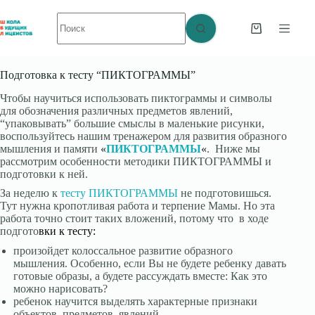
Перейти
Ничего
к
не
сути
Корзина
найдено
Подготовка к тесту “ПИКТОГРАММЫ”
Чтобы научиться использовать пиктограммы и символы
для обозначения различных предметов явлений,
“упаковывать” большие смыслы в маленькие рисунки,
воспользуйтесь нашим тренажером для развития образного
мышления и памяти
«
ПИКТОГРАММЫ
«
. Ниже мы
рассмотрим особенности методики ПИКТОГРАММЫ и
подготовки к ней.
За неделю к
тесту ПИКТОГРАММЫ
не подготовишься.
Тут нужна кропотливая работа и терпение Мамы. Но эта
работа точно стоит таких вложений, потому что в
ходе
подгото
вки к тесту:
произойдет колоссальное развитие образного
мышления. Особенно, если Вы не будете ребенку давать
готовые образы, а будете рассуждать вместе: Как это
можно нарисовать?
ребенок научится выделять характерные признаки
объектов, предметов, явлений.