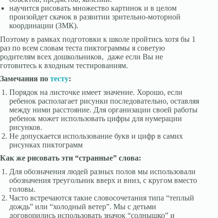
научится рисовать множество картинок и в целом
произойдет скачок в развитии зрительно-моторной
координации (ЗМК).
Поэтому в рамках подготовки к школе пройтись хотя бы 1
раз по всем словам теста пиктограммы я советую
родителям всех дошкольников, даже если Вы не
готовитесь к входным тестированиям.
Замечания по
тесту
:
Порядок на листочке имеет значение. Хорошо, если
ребенок располагает рисунки последовательно, оставляя
между ними расстояние. Для организации своей работы
ребенок может использовать цифры для нумерации
рисунков.
Не допускается использование букв и цифр в самих
рисунках пиктограмм
Как же рисовать эти “странные” слова:
Для обозначения людей разных полов мы использовали
обозначения треугольник вверх и вниз, с кругом вместо
головы.
Часто встречаются такие словосочетания типа “теплый
дождь” или “холодный ветер”. Мы с детьми
договорились использовать значок “солнышко” и