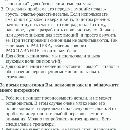
“снежинка” для обозначения температуры.
Отдельная проблема это передача эмоций: печаль-
грусть, счастье-радость-веселье. Если использовать
смайлики с улыбкой вверх и вниз, то потом ребенок
начинает путать счастье это или радость. Поэтому,
наверное, лучше разработать свою систему смайликов
или других значков для всех эмоций, и просто выучить
ее. При тестировании синонимы не засчитываются. Так
если вместо РАЗЛУКА, ребенок говорит
РАССТАВАНИЕ, то он теряет балл.
Для обозначения звука мы использовали значок
звуковых волн (значок wi-fi)
Для обозначения изменения состояния “было”- ”стало” и
обозначение перемещения можно использовать
стрелочки
За время подготовки Вы, возможно как и я, обнаружите
много интересного:
Ребенок начинает прорисовывать детали, и не может
остановиться. В этом случае очень мягко надо его
останавливать и переключать на следующее слово. Это
проблема инертности и слабой переключаемости
внимания. Можно попробовать потренировать. Есть
специальные тренажеры.
Ребенок не умеет рисовать. Не может сходу нарисовать