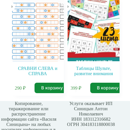
СРАВНИ СЛЕВА и
Таблицы Шульте,
СПРАВА
развитие внимания
В корзину
В корзину
290
₽
399
₽
Копирование,
Услуги оказывает ИП
тиражирование или
Синицын Антон
распространение
Николаевич
информации сайта «Василя
ИНН 183112316682
Синицына» на любых
ОГРН 304183118800038
носителях информации и в