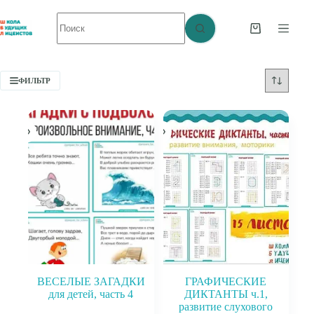
Перейти
Ничего
к
не
сути
Корзина
найдено
ФИЛЬТР
ВЕСЕЛЫЕ ЗАГАДКИ
ГРАФИЧЕСКИЕ
для детей, часть 4
ДИКТАНТЫ ч.1,
развитие слухового